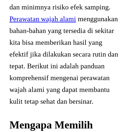
dan minimnya risiko efek samping.
Perawatan wajah alami
menggunakan
bahan-bahan yang tersedia di sekitar
kita bisa memberikan hasil yang
efektif jika dilakukan secara rutin dan
tepat. Berikut ini adalah panduan
komprehensif mengenai perawatan
wajah alami yang dapat membantu
kulit tetap sehat dan bersinar.
Mengapa Memilih