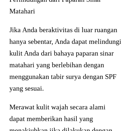
Matahari
Jika Anda beraktivitas di luar ruangan
hanya sebentar, Anda dapat melindungi
kulit Anda dari bahaya paparan sinar
matahari yang berlebihan dengan
menggunakan tabir surya dengan SPF
yang sesuai.
Merawat kulit wajah secara alami
dapat memberikan hasil yang
menakjubkan jika dilakukan dengan