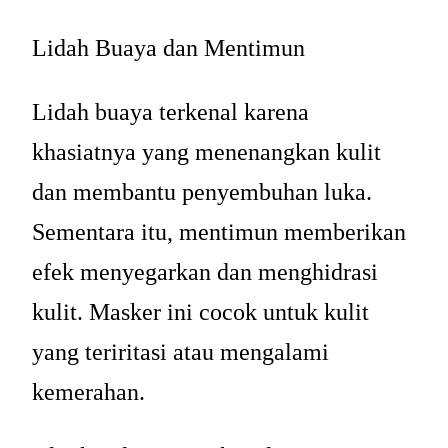
Lidah Buaya dan Mentimun
Lidah buaya terkenal karena
khasiatnya yang menenangkan kulit
dan membantu penyembuhan luka.
Sementara itu, mentimun memberikan
efek menyegarkan dan menghidrasi
kulit. Masker ini cocok untuk kulit
yang teriritasi atau mengalami
kemerahan.