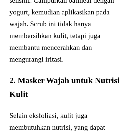
sensitif. Campurkan oatmeal dengan
yogurt, kemudian aplikasikan pada
wajah. Scrub ini tidak hanya
membersihkan kulit, tetapi juga
membantu mencerahkan dan
mengurangi iritasi.
2. Masker Wajah untuk Nutrisi
Kulit
Selain eksfoliasi, kulit juga
membutuhkan nutrisi, yang dapat