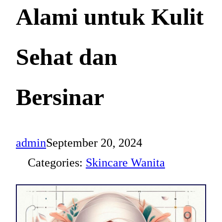
Alami untuk Kulit
Sehat dan
Bersinar
admin
September 20, 2024
Categories:
Skincare Wanita