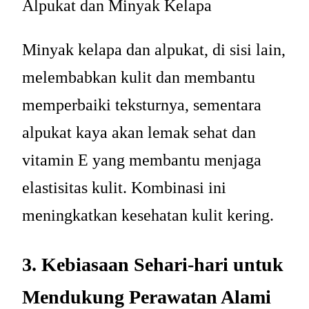
Alpukat dan Minyak Kelapa
Minyak kelapa dan alpukat, di sisi lain,
melembabkan kulit dan membantu
memperbaiki teksturnya, sementara
alpukat kaya akan lemak sehat dan
vitamin E yang membantu menjaga
elastisitas kulit. Kombinasi ini
meningkatkan kesehatan kulit kering.
3. Kebiasaan Sehari-hari untuk
Mendukung Perawatan Alami