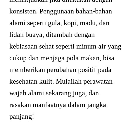
konsisten. Penggunaan bahan-bahan
alami seperti gula, kopi, madu, dan
lidah buaya, ditambah dengan
kebiasaan sehat seperti minum air yang
cukup dan menjaga pola makan, bisa
memberikan perubahan positif pada
kesehatan kulit. Mulailah perawatan
wajah alami sekarang juga, dan
rasakan manfaatnya dalam jangka
panjang!