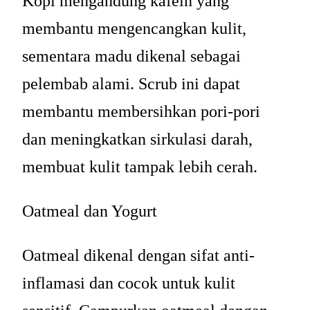
Kopi mengandung kafein yang
membantu mengencangkan kulit,
sementara madu dikenal sebagai
pelembab alami. Scrub ini dapat
membantu membersihkan pori-pori
dan meningkatkan sirkulasi darah,
membuat kulit tampak lebih cerah.
Oatmeal dan Yogurt
Oatmeal dikenal dengan sifat anti-
inflamasi dan cocok untuk kulit