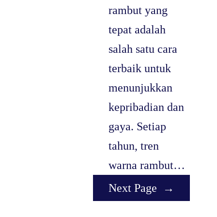
rambut yang
tepat adalah
salah satu cara
terbaik untuk
menunjukkan
kepribadian dan
gaya. Setiap
tahun, tren
warna rambut…
Next Page
→