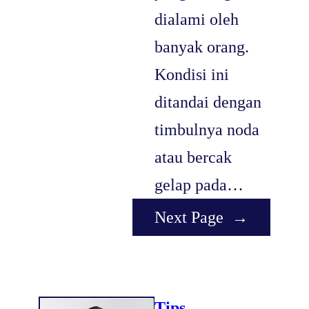
dialami oleh
banyak orang.
Kondisi ini
ditandai dengan
timbulnya noda
atau bercak
gelap pada…
Next Page
→
Tips