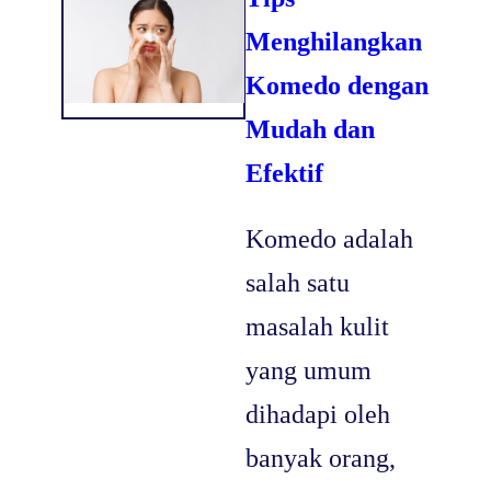
Menghilangkan
Komedo dengan
Mudah dan
Efektif
Komedo adalah
salah satu
masalah kulit
yang umum
dihadapi oleh
banyak orang,