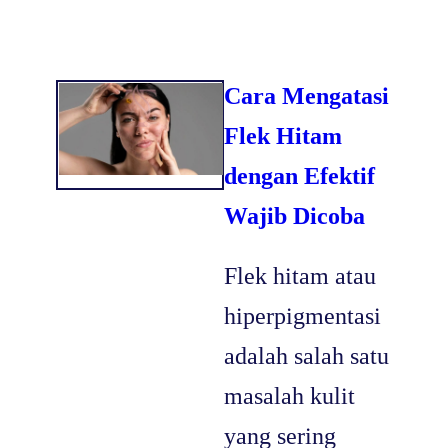
Cara Mengatasi
Flek Hitam
dengan Efektif
Wajib Dicoba
Flek hitam atau
hiperpigmentasi
adalah salah satu
masalah kulit
yang sering