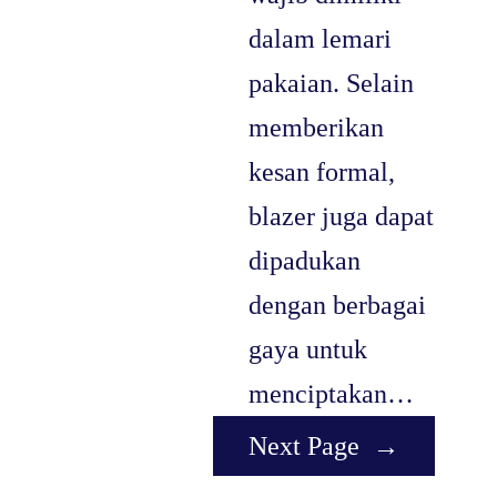
dalam lemari
pakaian. Selain
memberikan
kesan formal,
blazer juga dapat
dipadukan
dengan berbagai
gaya untuk
menciptakan…
Next Page
→