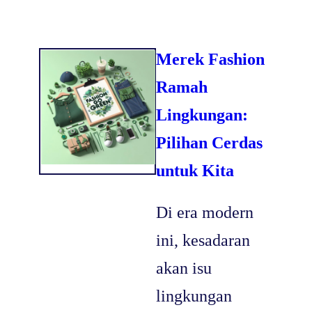
Merek Fashion
Ramah
Lingkungan:
Pilihan Cerdas
untuk Kita
Di era modern
ini, kesadaran
akan isu
lingkungan