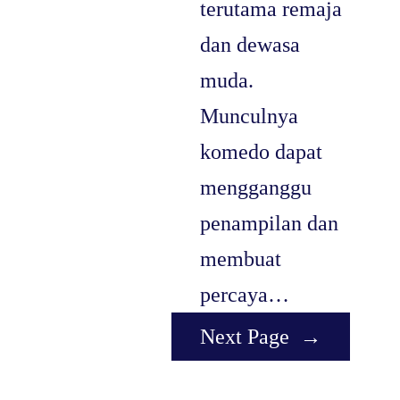
terutama remaja
dan dewasa
muda.
Munculnya
komedo dapat
mengganggu
penampilan dan
membuat
percaya…
Next Page
→