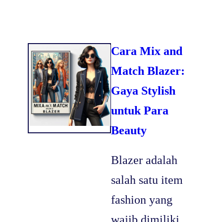
Cara Mix and
Match Blazer:
Gaya Stylish
untuk Para
Beauty
Blazer adalah
salah satu item
fashion yang
wajib dimiliki