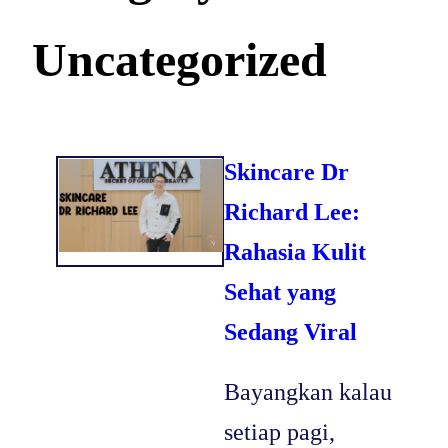
Uncategorized
Skincare Dr
Richard Lee:
Rahasia Kulit
Sehat yang
Sedang Viral
Bayangkan kalau
setiap pagi,