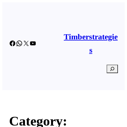
Skip
to
content
Timberstrategie
Facebook
WhatsApp
X
YouTube
s
S
e
a
r
c
Category:
h