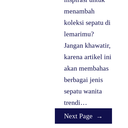
menambah
koleksi sepatu di
lemarimu?
Jangan khawatir,
karena artikel ini
akan membahas
berbagai jenis
sepatu wanita
trendi…
Next Page
→