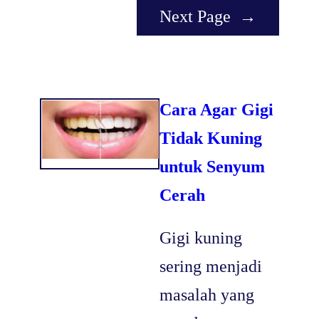
Next Page
→
Cara Agar Gigi
Tidak Kuning
untuk Senyum
Cerah
Gigi kuning
sering menjadi
masalah yang