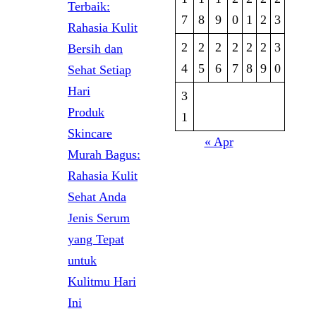
Terbaik:
7
8
9
0
1
2
3
Rahasia Kulit
2
2
2
2
2
2
3
Bersih dan
4
5
6
7
8
9
0
Sehat Setiap
Hari
3
Produk
1
Skincare
« Apr
Murah Bagus:
Rahasia Kulit
Sehat Anda
Jenis Serum
yang Tepat
untuk
Kulitmu Hari
Ini