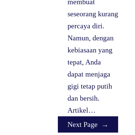
membuat
seseorang kurang
percaya diri.
Namun, dengan
kebiasaan yang
tepat, Anda
dapat menjaga
gigi tetap putih
dan bersih.
Artikel…
Next Page
→