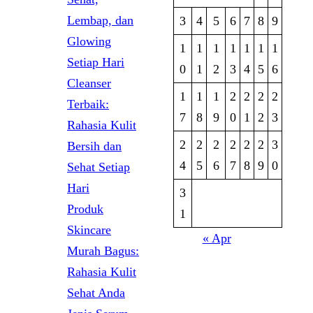
Lembap, dan
3
4
5
6
7
8
9
Glowing
1
1
1
1
1
1
1
Setiap Hari
0
1
2
3
4
5
6
Cleanser
1
1
1
2
2
2
2
Terbaik:
7
8
9
0
1
2
3
Rahasia Kulit
2
2
2
2
2
2
3
Bersih dan
4
5
6
7
8
9
0
Sehat Setiap
Hari
3
Produk
1
Skincare
« Apr
Murah Bagus:
Rahasia Kulit
Sehat Anda