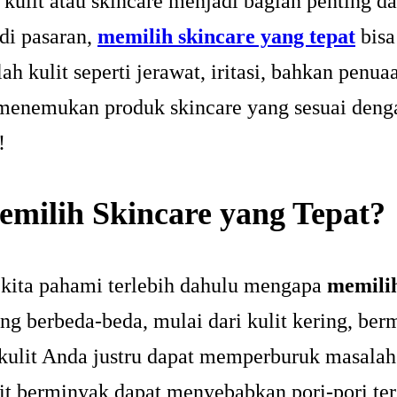
 kulit atau skincare menjadi bagian penting da
di pasaran,
memilih skincare yang tepat
bisa
kulit seperti jerawat, iritasi, bahkan penuaa
menemukan produk skincare yang sesuai denga
!
milih Skincare yang Tepat?
kita pahami terlebih dahulu mengapa
memilih
yang berbeda-beda, mulai dari kulit kering, be
i kulit Anda justru dapat memperburuk masala
t berminyak dapat menyebabkan pori-pori ter