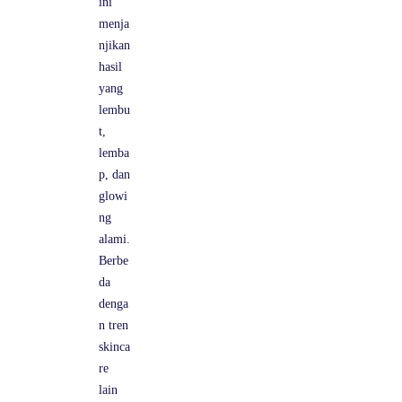
ini
menja
njikan
hasil
yang
lembu
t,
lemba
p, dan
glowi
ng
alami.
Berbe
da
denga
n tren
skinca
re
lain