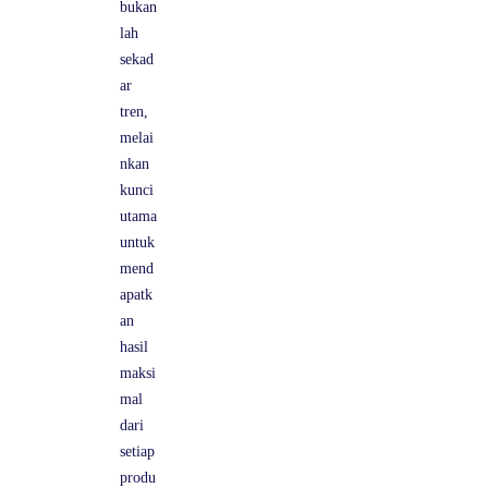
a
bukan
lah
B
sekad
r
ar
e
tren,
a
melai
nkan
k
kunci
o
utama
u
untuk
t
mend
apatk
an
hasil
maksi
mal
dari
setiap
produ