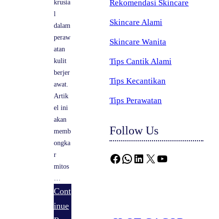
krusia
Rekomendasi Skincare
l
Skincare Alami
dalam
peraw
Skincare Wanita
atan
kulit
Tips Cantik Alami
berjer
Tips Kecantikan
awat.
Artik
Tips Perawatan
el ini
akan
Follow Us
memb
ongka
r
Facebook
WhatsApp
LinkedIn
X
YouTube
mitos
…
Cont
inue