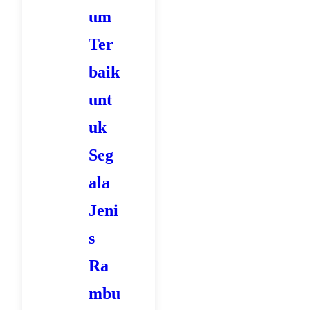
um
i
r
Ter
a
baik
l
unt
:
R
uk
a
Seg
h
ala
a
s
Jeni
i
s
a
Ra
K
u
mbu
l