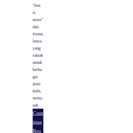
“less
is
more”
dan
formu
lanya
yang
ramah
untuk
berba
gai
jenis
kulit,
terma
suk…
Cont
inue
:
Rea