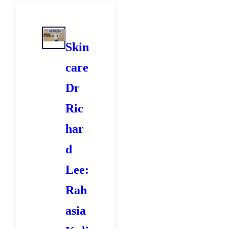
t
a
n
Skin
S
care
k
i
Dr
n
Ric
c
har
a
r
d
e
Lee:
R
Rah
u
t
asia
i