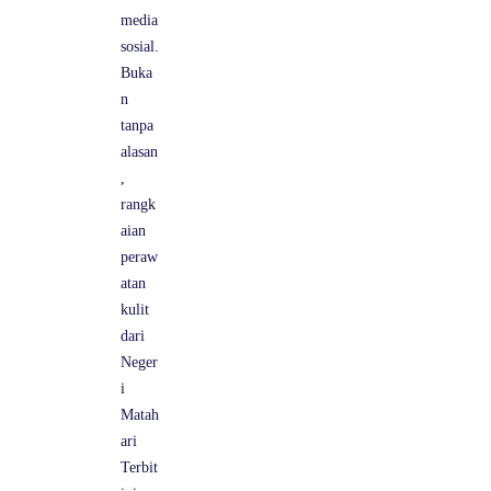
i
media
r
sosial.
Buka
a
n
l
tanpa
alasan
,
rangk
aian
peraw
atan
kulit
dari
Neger
i
Matah
ari
Terbit