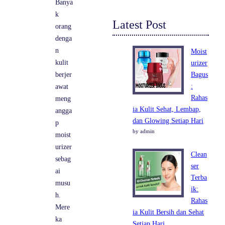
Banya
k
Latest Post
orang
denga
n
Moist
kulit
urizer
berjer
Bagus
:
awat
Rahas
meng
ia Kulit Sehat, Lembap,
angga
dan Glowing Setiap Hari
p
by admin
moist
urizer
Clean
sebag
ser
ai
Terba
musu
ik:
h.
Rahas
Mere
ia Kulit Bersih dan Sehat
ka
Setiap Hari