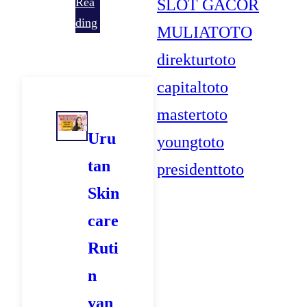
:
Rea
SLOT GACOR
M
ding
MULIATOTO
o
direkturtoto
i
s
capitaltoto
t
mastertoto
u
Uru
youngtoto
r
tan
i
presidenttoto
z
Skin
e
care
r
Ruti
B
u
n
a
yan