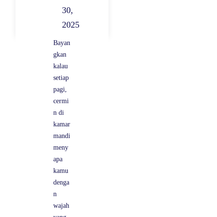
K
30,
u
2025
l
Bayan
i
gkan
t
kalau
setiap
S
pagi,
e
cermi
h
n di
a
kamar
mandi
t
meny
d
apa
a
kamu
n
denga
n
G
wajah
l
yang