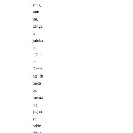
yang
satu
ini,
denga
n
juluka
n
“Dokt
er
Gante
ng” di
meds
os,
mema
ng
jagon
ya
bikin
ribua