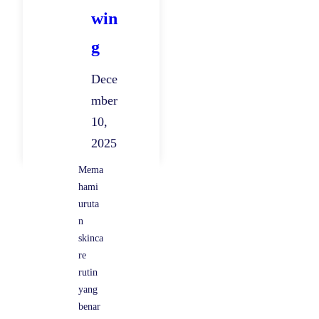
a
win
t
g
a
g
Dece
a
mber
r
10,
K
2025
u
Mema
l
hami
i
uruta
t
n
T
skinca
re
a
rutin
n
yang
p
benar