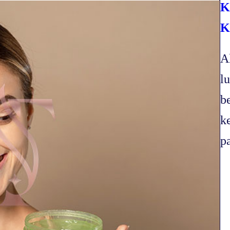
K
K
A
l
b
k
p