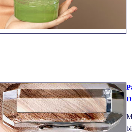
P
D
M
b