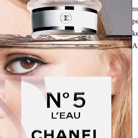
m
p
k
A