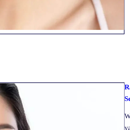
R
S
W
y