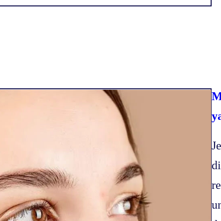
M
y
J
d
r
u