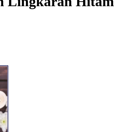
n Lingkaran Hitam