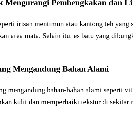
uk Mengurangi Pembengkakan dan L
perti irisan mentimun atau kantong teh yang
area mata. Selain itu, es batu yang dibungk
 yang Mengandung Bahan Alami
g mengandung bahan-bahan alami seperti vitam
n kulit dan memperbaiki tekstur di sekitar 