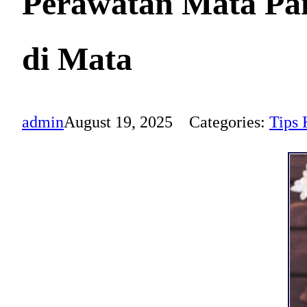
Perawatan Mata Pa
di Mata
admin
August 19, 2025
Categories:
Tips 