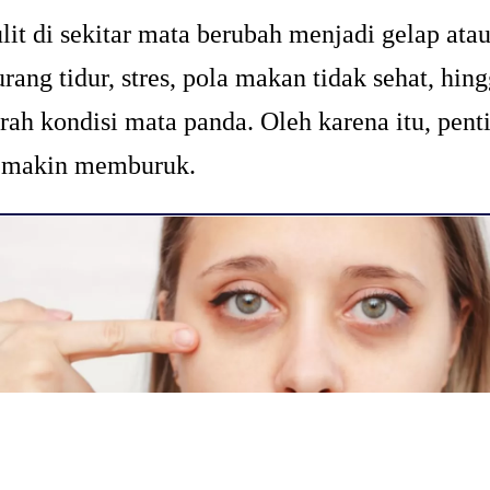
t di sekitar mata berubah menjadi gelap atau
rang tidur, stres, pola makan tidak sehat, hing
ah kondisi mata panda. Oleh karena itu, pen
 semakin memburuk.