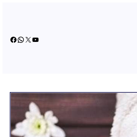
Skip
to
content
Facebook
WhatsApp
X
YouTube