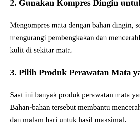
2. Gunakan Kompres Dingin unt
Mengompres mata dengan bahan dingin, se
mengurangi pembengkakan dan mencerahkan 
kulit di sekitar mata.
3. Pilih Produk Perawatan Mata
Saat ini banyak produk perawatan mata yan
Bahan-bahan tersebut membantu mencerahka
dan malam hari untuk hasil maksimal.