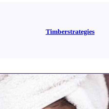
Timberstrategies