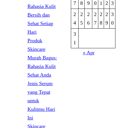
7
8
9
0
1
2
3
Rahasia Kulit
2
2
2
2
2
2
3
Bersih dan
4
5
6
7
8
9
0
Sehat Setiap
Hari
3
Produk
1
Skincare
« Apr
Murah Bagus:
Rahasia Kulit
Sehat Anda
Jenis Serum
yang Tepat
untuk
Kulitmu Hari
Ini
Skincare