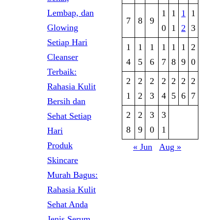
Lembap, dan
1
1
1
1
7
8
9
Glowing
0
1
2
3
Setiap Hari
1
1
1
1
1
1
2
Cleanser
4
5
6
7
8
9
0
Terbaik:
2
2
2
2
2
2
2
Rahasia Kulit
1
2
3
4
5
6
7
Bersih dan
2
2
3
3
Sehat Setiap
8
9
0
1
Hari
Produk
« Jun
Aug »
Skincare
Murah Bagus:
Rahasia Kulit
Sehat Anda
Jenis Serum