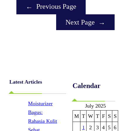
←
Previous Page
Next Page
→
Latest Articles
Calendar
Moisturizer
July 2025
Bagus:
M
T
W
T
F
S
S
Rahasia Kulit
1
2
3
4
5
6
Sehat,