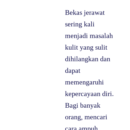
Bekas jerawat
sering kali
menjadi masalah
kulit yang sulit
dihilangkan dan
dapat
memengaruhi
kepercayaan diri.
Bagi banyak
orang, mencari
cara ampuh