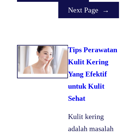
Next Page
→
Tips Perawatan
Kulit Kering
Yang Efektif
untuk Kulit
Sehat
Kulit kering
adalah masalah