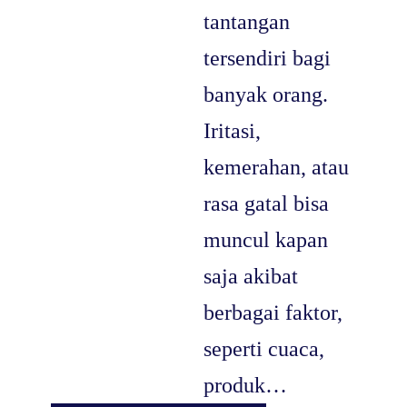
tantangan
tersendiri bagi
banyak orang.
Iritasi,
kemerahan, atau
rasa gatal bisa
muncul kapan
saja akibat
berbagai faktor,
seperti cuaca,
produk…