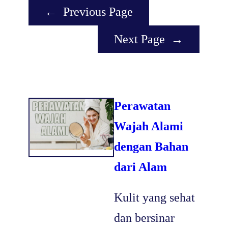
←
Previous Page
Next Page
→
Perawatan
Wajah Alami
dengan Bahan
dari Alam
Kulit yang sehat
dan bersinar